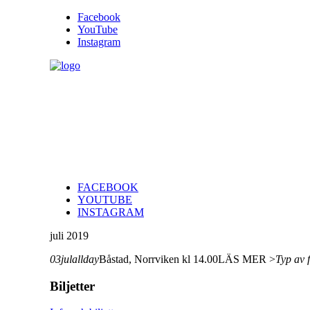
Facebook
YouTube
Instagram
FACEBOOK
YOUTUBE
INSTAGRAM
juli 2019
03
jul
allday
Båstad, Norrviken kl 14.00
LÄS MER >
Typ av f
Biljetter