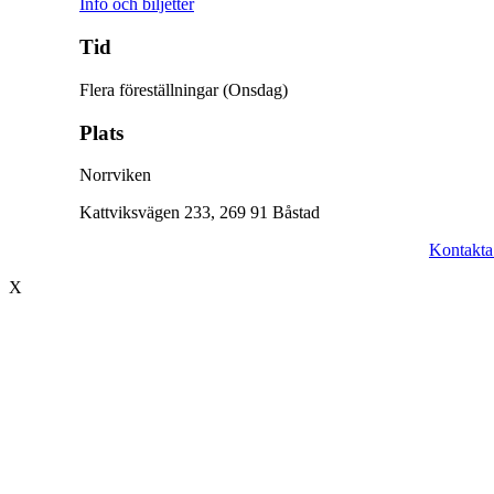
Info och biljetter
Tid
Flera föreställningar (Onsdag)
Plats
Norrviken
Kattviksvägen 233, 269 91 Båstad
© 2017 Hatten Förlag AB - All rights reserved
Kontakta
X