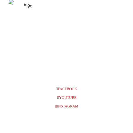
SEPTEMBER 2022
10
ESKILSTUNA, ESKILSTUNA
TEATER, KL 11.00 + 14.00
SEP
FACEBOOK
YOUTUBE
INSTAGRAM
BILJETTER
Info och biljetter kl 11