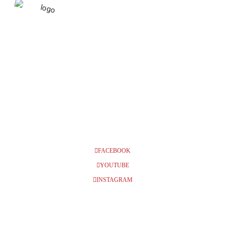
NOVEMBER 2026
22
HELSINGBORGS
KONSERTHUS, KL 11.00 +
NOV
14.00
FACEBOOK
YOUTUBE
INSTAGRAM
BILJETTER
Info och biljetter kl 11.00