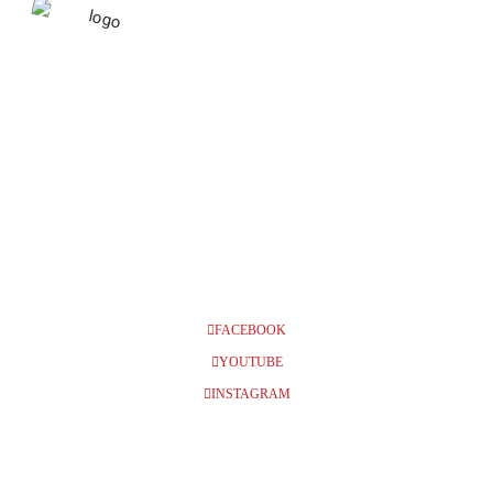
DECEMBER 2022
03
LULEÅ, KULTURENS HUS,
KL 11.00 + 14.00
DEC
FACEBOOK
YOUTUBE
INSTAGRAM
BILJETTER
Info och biljetter kl 11