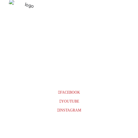
MAJ 2023
07
MALMÖ, NÖJESTEATERN,
KL 11:00 + 14:00 + 16:00
MAJ
FACEBOOK
YOUTUBE
INSTAGRAM
BILJETTER
Info och biljetter kl 11 (Fåtal