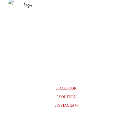
OKTOBER 2024
13
NORRKÖPING, FLYGELN, KL
14:00
OKT
FACEBOOK
YOUTUBE
INSTAGRAM
BILJETTER
Info och biljetter kl 14:00