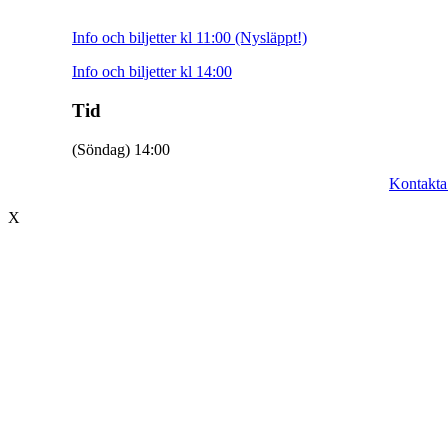
Info och biljetter kl 11:00 (Nysläppt!)
Info och biljetter kl 14:00
Tid
(Söndag) 14:00
© 2017 Hatten Förlag AB - All rights reserved
Kontakta
X