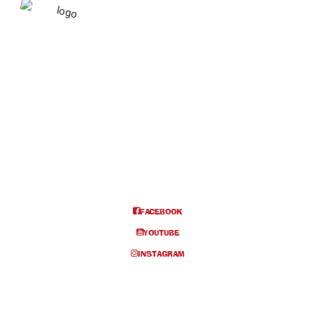
november 2025
01
nov
14:00
ÖSTERSUND, PB-HALLEN, kl 11:00 + 14:00
Biljetter
FACEBOOK
YOUTUBE
Info och biljetter kl 11:00 (Nysläppt!)
INSTAGRAM
Info och biljetter kl 14:00