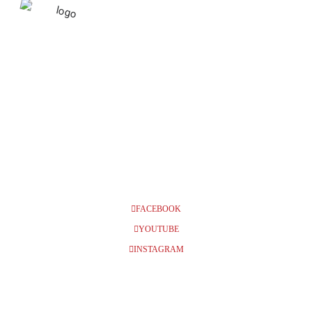
DECEMBER 2023
03
STOCKHOLM, NYA CIRKUS,
KL 11:00 + 14:00 + 16:00
DEC
FACEBOOK
YOUTUBE
INSTAGRAM
BILJETTER
Info och biljetter kl 11:00 (fåtal biljetter
kvar!)