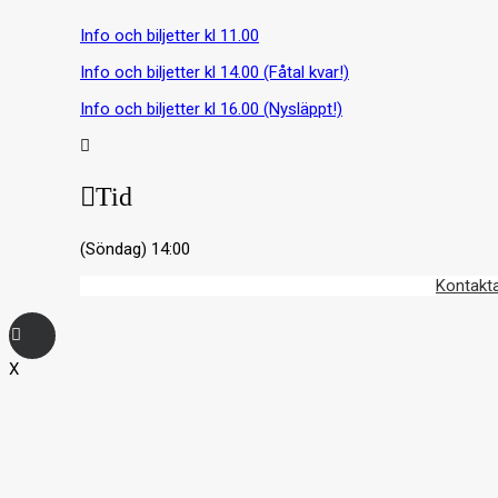
Info och biljetter kl 11.00
Info och biljetter kl 14.00 (Fåtal kvar!)
Info och biljetter kl 16.00 (Nysläppt!)
Tid
(Söndag) 14:00
© 2017 Hatten Förlag AB - All rights reserved
Kontakt
X