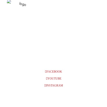
APRIL 2027
24
VÄRNAMO,
GUMMIFABRIKEN, KL 14.00
APR
FACEBOOK
YOUTUBE
INSTAGRAM
BILJETTER
Info och biljetter kl 14.00